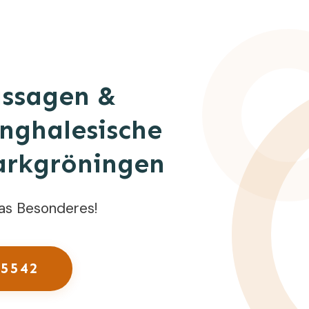
assagen &
inghalesische
arkgröningen
as Besonderes!
 5542